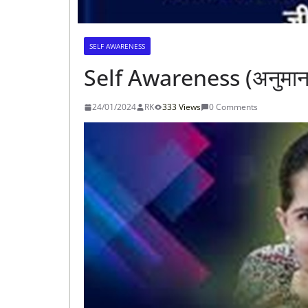
SELF AWARENESS
Self Awareness (अनुमान ग
24/01/2024
RK
333 Views
0 Comments