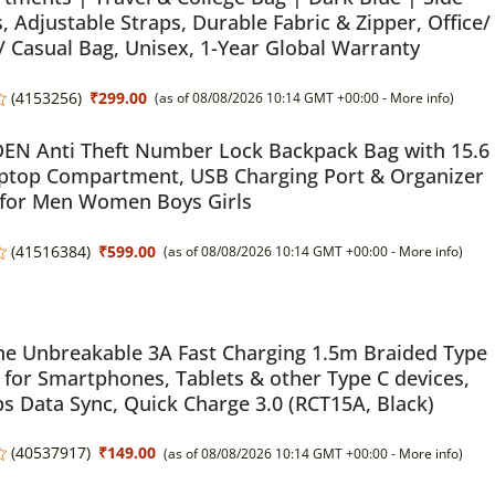
, Adjustable Straps, Durable Fabric & Zipper, Office/
/ Casual Bag, Unisex, 1-Year Global Warranty
(
4153256
)
₹299.00
(as of 08/08/2026 10:14 GMT +00:00 -
More info
)
DEN Anti Theft Number Lock Backpack Bag with 15.6
aptop Compartment, USB Charging Port & Organizer
 for Men Women Boys Girls
(
41516384
)
₹599.00
(as of 08/08/2026 10:14 GMT +00:00 -
More info
)
e Unbreakable 3A Fast Charging 1.5m Braided Type
 for Smartphones, Tablets & other Type C devices,
 Data Sync, Quick Charge 3.0 (RCT15A, Black)
(
40537917
)
₹149.00
(as of 08/08/2026 10:14 GMT +00:00 -
More info
)