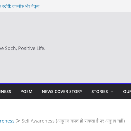
ड स्टोरी: तकनीक और नेतृत्व
n hindi – साहस न करना स्वयं को खो देना है
y
 सही समय |
ve Soch, Positive Life.
ENESS
POEM
NEWS COVER STORY
STORIES
OUR
areness
Self Awareness (अनुमान गलत हो सकता है पर अनुभव नहीं)