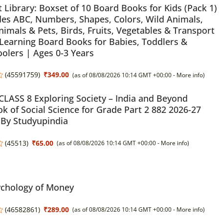
t Library: Boxset of 10 Board Books for Kids (Pack 1)
des ABC, Numbers, Shapes, Colors, Wild Animals,
imals & Pets, Birds, Fruits, Vegetables & Transport
 Learning Board Books for Babies, Toddlers &
olers | Ages 0-3 Years
(
45591759
)
₹349.00
(as of 08/08/2026 10:14 GMT +00:00 -
More info
)
LASS 8 Exploring Society – India and Beyond
k of Social Science for Grade Part 2 882 2026-27
 By Studyupindia
(
45513
)
₹65.00
(as of 08/08/2026 10:14 GMT +00:00 -
More info
)
ychology of Money
(
46582861
)
₹289.00
(as of 08/08/2026 10:14 GMT +00:00 -
More info
)