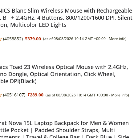
ICS Blanc Slim Wireless Mouse with Rechargeable
, BT + 2.4GHz, 4 Buttons, 800/1200/1600 DPI, Silent
on, Multicolor LED Lights
(
4058852
)
₹379.00
(as of 08/08/2026 10:14 GMT +00:00 -
More info
)
ics Toad 23 Wireless Optical Mouse with 2.4GHz,
o Dongle, Optical Orientation, Click Wheel,
ble DPI(Black)
(
40516107
)
₹289.00
(as of 08/08/2026 10:14 GMT +00:00 -
More info
)
crat Nova 15L Laptop Backpack for Men & Women
ttle Pocket | Padded Shoulder Straps, Multi
ments | Travel & College Bag | Dark Blue | Side