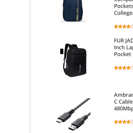
Pockets
College
FUR JA
Inch L
Pocket
Ambran
C Cable
480Mbps