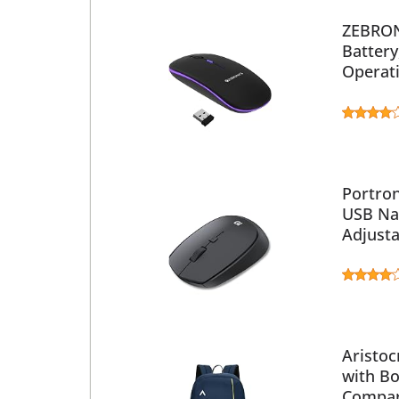
ZEBRON
Battery
Operati
Portron
USB Nan
Adjusta
Aristo
with Bo
Compart