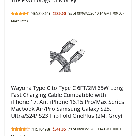
(
46582861
)
₹289.00
(as of 08/08/2026 10:14 GMT +00:00 -
More info
)
Wayona Type C to Type C 6FT/2M 65W Long
Fast Charging Cable Compatible with
iPhone 17, Air, iPhone 16,15 Pro/Max Series
Macbook Air/Pro Samsung Galaxy S25,
Ultra/S24/ S23 Flip Fold OnePlus (2M, Grey)
(
41510498
)
₹341.05
(as of 08/08/2026 10:14 GMT +00:00 -