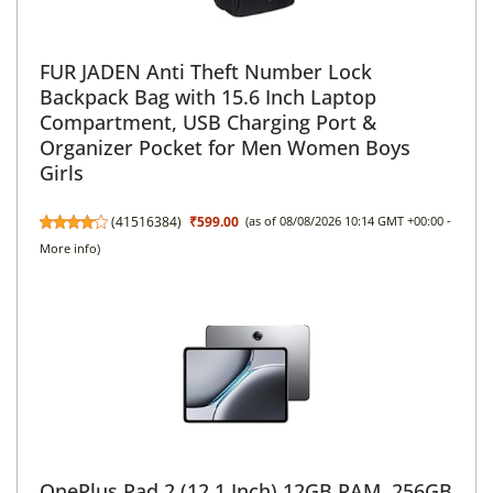
FUR JADEN Anti Theft Number Lock
Backpack Bag with 15.6 Inch Laptop
Compartment, USB Charging Port &
Organizer Pocket for Men Women Boys
Girls
(
41516384
)
₹599.00
(as of 08/08/2026 10:14 GMT +00:00 -
More info
)
OnePlus Pad 2 (12.1 Inch),12GB RAM, 256GB