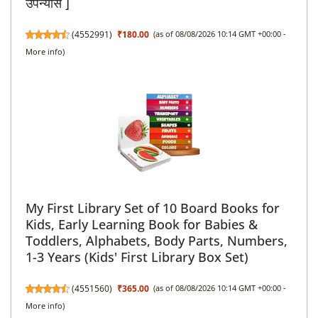
उपन्यास ]
(
4552991
)
₹180.00
(as of 08/08/2026 10:14 GMT +00:00 -
More info
)
My First Library Set of 10 Board Books for
Kids, Early Learning Book for Babies &
Toddlers, Alphabets, Body Parts, Numbers,
1-3 Years (Kids' First Library Box Set)
(
4551560
)
₹365.00
(as of 08/08/2026 10:14 GMT +00:00 -
More info
)