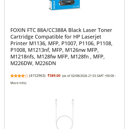
FOXIN FTC 88A/CC388A Black Laser Toner
Cartridge Compatible for HP Laserjet
Printer M1136, MFP, P1007, P1106, P1108,
P1008, M1213nf, MFP, M126nw MFP,
M1218nfs, M128fw MFP, M128fn , MFP,
M226DW, M226DN
(
4152963
)
₹389.00
(as of 02/08/2026 21:53 GMT +00:00 -
More info
)