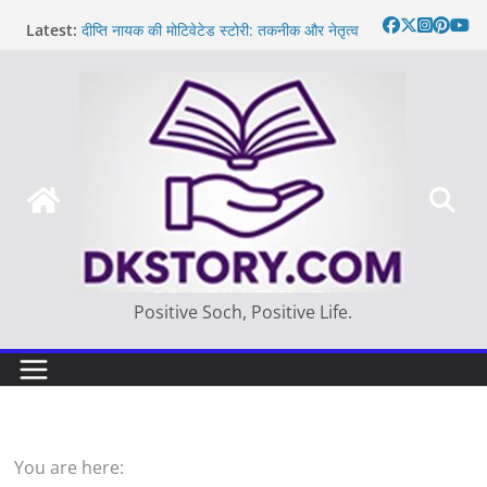
Skip
Latest:
दीप्ति नायक की मोटिवेटेड स्टोरी: तकनीक और नेतृत्व
to
Motivated Thought in hindi – साहस न करना
content
स्वयं को खो देना है
मन की बात
Thought of the day
आज का दिन: बदलाव का सही समय |
Positive Soch, Positive Life.
You are here: