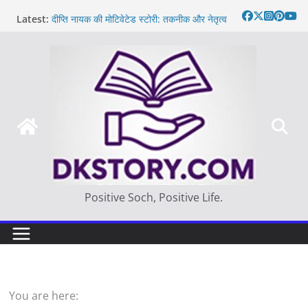
Skip
Latest:
दीप्ति नायक की मोटिवेटेड स्टोरी: तकनीक और नेतृत्व
to
Motivated Thought in hindi – साहस न करना
content
स्वयं को खो देना है
मन की बात
Thought of the day
आज का दिन: बदलाव का सही समय |
Positive Soch, Positive Life.
You are here: