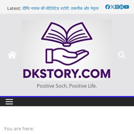
Skip
Latest:
दीप्ति नायक की मोटिवेटेड स्टोरी: तकनीक और नेतृत्व
to
Motivated Thought in hindi – साहस न करना
content
स्वयं को खो देना है
मन की बात
Thought of the day
आज का दिन: बदलाव का सही समय |
Positive Soch, Positive Life.
You are here: