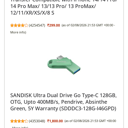
14 Pro Max/ 13/13 Pro/ 13 ProMax/
12/11/XR/XS/X/8 S
(
4254547
)
₹299.00
(as of 02/08/2026 21:53 GMT +00:00 -
More info
)
SANDISK Ultra Dual Drive Go Type-C 128GB,
OTG, Upto 400MB/s, Pendrive, Absinthe
Green, 5Y Warranty (SDDDC3-128G-I46GPD)
(
4353048
)
₹1,800.00
(as of 02/08/2026 21:53 GMT +00:00
-
More info
)