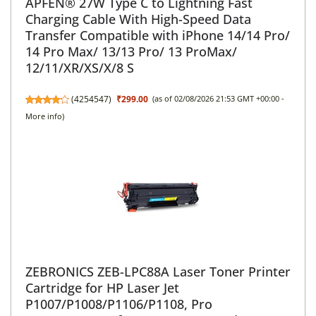
APFEN® 27W Type C to Lightning Fast
Charging Cable With High-Speed Data
Transfer Compatible with iPhone 14/14 Pro/
14 Pro Max/ 13/13 Pro/ 13 ProMax/
12/11/XR/XS/X/8 S
(
4254547
)
₹299.00
(as of 02/08/2026 21:53 GMT +00:00 -
More info
)
ZEBRONICS ZEB-LPC88A Laser Toner Printer
Cartridge for HP Laser Jet
P1007/P1008/P1106/P1108, Pro