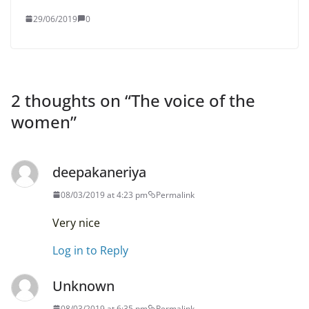
29/06/2019
0
2 thoughts on “
The voice of the
women
”
deepakaneriya
08/03/2019 at 4:23 pm
Permalink
Very nice
Log in to Reply
Unknown
08/03/2019 at 6:35 pm
Permalink