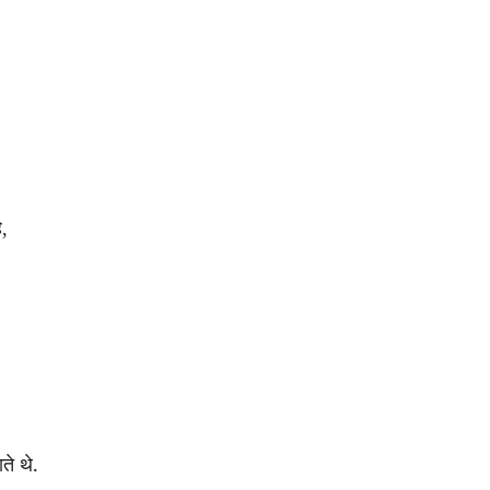
ै
,
ते थे.