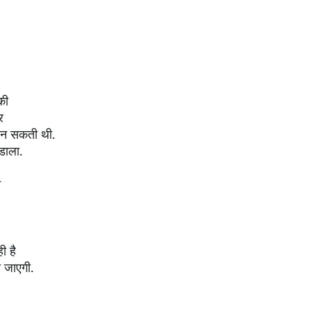
की
र
बन सकती थी.
डाला.
े
ी है
ो जाएगी.