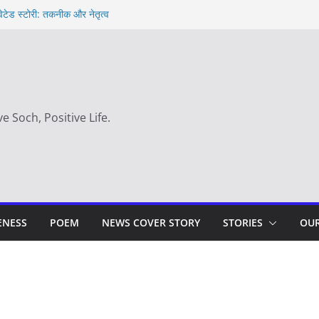
वेटेड स्टोरी: तकनीक और नेतृत्व
t in hindi – साहस न करना स्वयं को खो देना है
 day
 का सही समय |
ve Soch, Positive Life.
ENESS
POEM
NEWS COVER STORY
STORIES
OUR