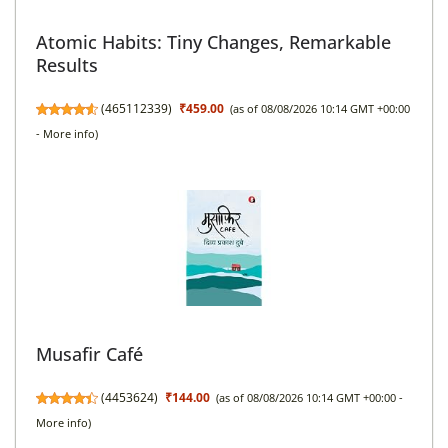
Atomic Habits: Tiny Changes, Remarkable
Results
(
465112339
)
₹459.00
(as of 08/08/2026 10:14 GMT +00:00
-
More info
)
Musafir Café
(
4453624
)
₹144.00
(as of 08/08/2026 10:14 GMT +00:00 -
More info
)