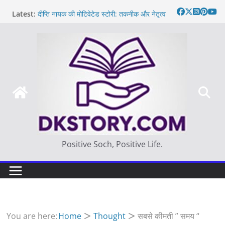
Skip
Latest:
दीप्ति नायक की मोटिवेटेड स्टोरी: तकनीक और नेतृत्व
to
Motivated Thought in hindi – साहस न करना
content
स्वयं को खो देना है
मन की बात
Thought of the day
आज का दिन: बदलाव का सही समय |
Positive Soch, Positive Life.
You are here:
Home
Thought
सबसे कीमती ” समय “