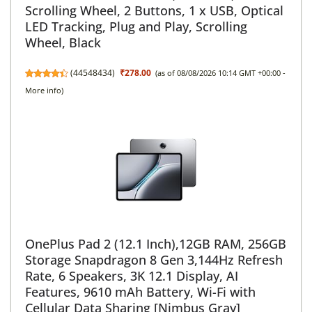
Scrolling Wheel, 2 Buttons, 1 x USB, Optical
LED Tracking, Plug and Play, Scrolling
Wheel, Black
(
44548434
)
₹278.00
(as of 08/08/2026 10:14 GMT +00:00 -
More info
)
OnePlus Pad 2 (12.1 Inch),12GB RAM, 256GB
Storage Snapdragon 8 Gen 3,144Hz Refresh
Rate, 6 Speakers, 3K 12.1 Display, AI
Features, 9610 mAh Battery, Wi-Fi with
Cellular Data Sharing [Nimbus Gray]