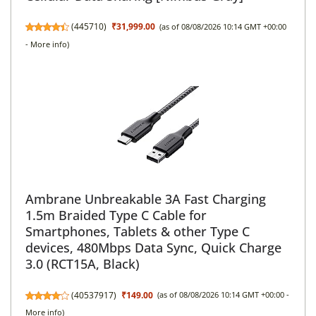
(
445710
)
₹31,999.00
(as of 08/08/2026 10:14 GMT +00:00
-
More info
)
Ambrane Unbreakable 3A Fast Charging
1.5m Braided Type C Cable for
Smartphones, Tablets & other Type C
devices, 480Mbps Data Sync, Quick Charge
3.0 (RCT15A, Black)
(
40537917
)
₹149.00
(as of 08/08/2026 10:14 GMT +00:00 -
More info
)