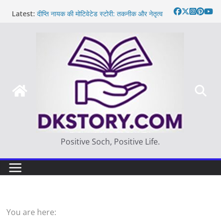
Skip
Latest:
दीप्ति नायक की मोटिवेटेड स्टोरी: तकनीक और नेतृत्व
to
Motivated Thought in hindi – साहस न करना
content
स्वयं को खो देना है
मन की बात
Thought of the day
आज का दिन: बदलाव का सही समय |
Positive Soch, Positive Life.
You are here: