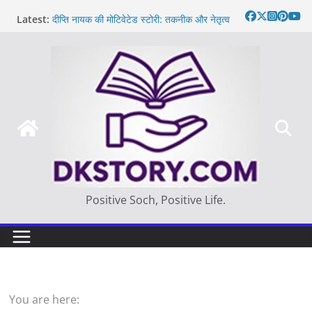
Skip
Latest:
दीप्ति नायक की मोटिवेटेड स्टोरी: तकनीक और नेतृत्व
to
Motivated Thought in hindi – साहस न करना
content
स्वयं को खो देना है
मन की बात
Thought of the day
आज का दिन: बदलाव का सही समय |
Positive Soch, Positive Life.
You are here: