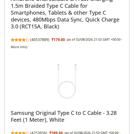
1.5m Braided Type C Cable for
Smartphones, Tablets & other Type C
devices, 480Mbps Data Sync, Quick Charge
3.0 (RCT15A, Black)
(
40537889
)
₹179.00
(as of 02/08/2026 21:53 GMT +00:00 -
More info
)
Samsung Original Type C to C Cable - 3.28
Feet (1 Meter), White
(
4253656
)
₹399.00
(as of 02/08/2026 21:53 GMT +00:00 -